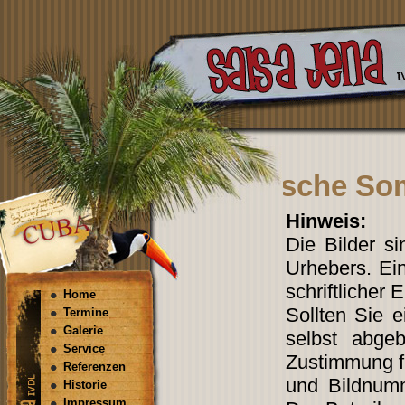
Karibische Som
Hinweis:
Die Bilder s
Urhebers. Ein
schriftlicher 
Home
Sollten Sie 
Termine
Galerie
selbst abgeb
Service
Zustimmung fi
Referenzen
und Bildnum
Historie
Impressum