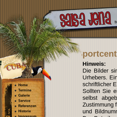
Sportcent
Hinweis:
Die Bilder s
Urhebers. Ein
schriftlicher 
Home
Sollten Sie 
Termine
Galerie
selbst abgeb
Service
Zustimmung fi
Referenzen
und Bildnum
Historie
Impressum