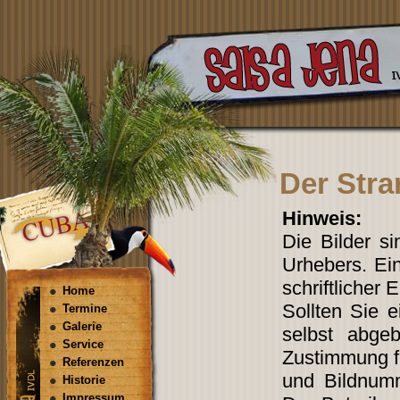
Der Stran
Hinweis:
Die Bilder s
Urhebers. Ein
schriftlicher 
Home
Sollten Sie 
Termine
Galerie
selbst abgeb
Service
Zustimmung fi
Referenzen
und Bildnum
Historie
Impressum