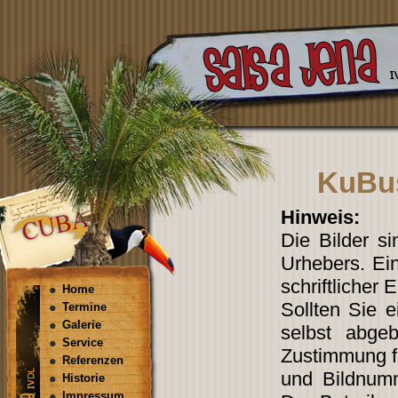
KuBus
Hinweis:
Die Bilder s
Urhebers. Ein
schriftlicher 
Home
Sollten Sie 
Termine
Galerie
selbst abgeb
Service
Zustimmung fi
Referenzen
und Bildnum
Historie
Impressum