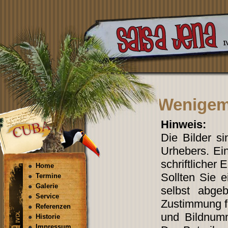
Wenigema
Hinweis:
Die Bilder s
Urhebers. Ein
schriftlicher 
Home
Sollten Sie 
Termine
Galerie
selbst abgeb
Service
Zustimmung fi
Referenzen
und Bildnum
Historie
Impressum