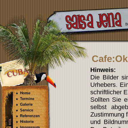
Cafe:Ok
Hinweis:
Die Bilder s
Urhebers. Ein
schriftlicher 
Home
Sollten Sie 
Termine
Galerie
selbst abgeb
Service
Zustimmung fi
Referenzen
und Bildnum
Historie
Impressum