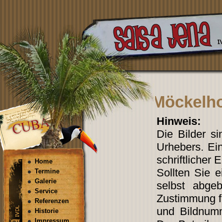
Möckelho
Hinweis:
Die Bilder s
Urhebers. Ein
schriftlicher 
Home
Sollten Sie 
Termine
Galerie
selbst abgeb
Service
Zustimmung fi
Referenzen
und Bildnum
Historie
Impressum