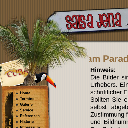
Villa am Para
Hinweis:
Die Bilder s
Urhebers. Ein
schriftlicher 
Home
Sollten Sie 
Termine
Galerie
selbst abgeb
Service
Zustimmung fi
Referenzen
und Bildnum
Historie
Impressum