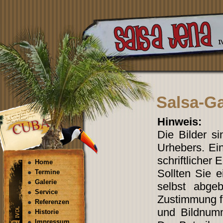
8.Salsa-Ga
Hinweis:
Die Bilder s
Urhebers. Ein
schriftlicher 
Home
Sollten Sie 
Termine
Galerie
selbst abgeb
Service
Zustimmung fi
Referenzen
und Bildnum
Historie
Impressum