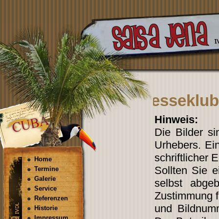
Presseklub
Hinweis:
Die Bilder s
Urhebers. Ein
schriftlicher 
Home
Sollten Sie 
Termine
Galerie
selbst abgeb
Service
Zustimmung fi
Referenzen
und Bildnum
Historie
Impressum