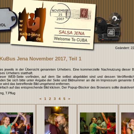
Geändert: 2
KuBus Jena November 2017, Teil 1
es jeweils in der Übersicht genannten Urhebers. Eine kommerzielle Nachnutzung dieser Bil
ieses Urhebers statthaft.
dieser WEB-Seite vorfinden, auf dem Sie selbst abgebildet sind und dessen Veröffentlic
den Sie sich bitte unter Angabe der Seite und Bildnummer an die im Impressum genannte 
e wird das betreffende Bild umgehend entfernen.
infach auf das entsprechende Bild klicken. Der Popup-Blocker des Browsers sollte deaktivert
g, T.Pflug
<
1
2
3
4
5
>