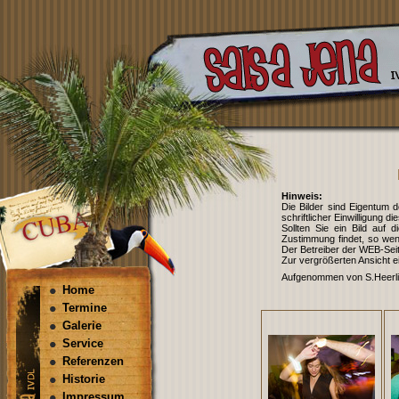
Hinweis:
Die Bilder sind Eigentum d
schriftlicher Einwilligung d
Sollten Sie ein Bild auf 
Zustimmung findet, so wen
Der Betreiber der WEB-Seit
Zur vergrößerten Ansicht e
Aufgenommen von S.Heerlin
Home
Termine
Galerie
Service
Referenzen
Historie
Impressum