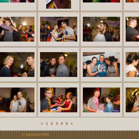
<
1
2
3
4
5
>
© SalsaJena IVDL