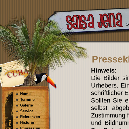
Pressekl
Hinweis:
Die Bilder s
Urhebers. Ein
schriftlicher 
Home
Sollten Sie 
Termine
Galerie
selbst abgeb
Service
Zustimmung fi
Referenzen
und Bildnum
Historie
Impressum