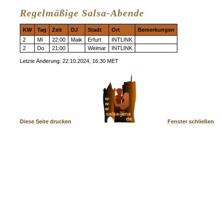
Regelmäßige Salsa-Abende
KW
Tag
Zeit
DJ
Stadt
Ort
Bemerkungen
2
Mi
22:00
Maik
Erfurt
INTLINK
2
Do
21:00
Weimar
INTLINK
Letzte Änderung: 22.10.2024, 16:30 MET
Diese Seite drucken
Fenster schließen